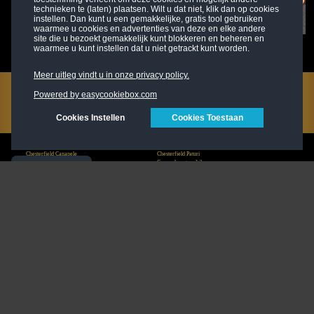
technieken te (laten) plaatsen. Wilt u dat niet, klik dan op cookies
instellen. Dan kunt u een gemakkelijke, gratis tool gebruiken
waarmee u cookies en advertenties van deze en elke andere
site die u bezoekt gemakkelijk kunt blokkeren en beheren en
Cumpărător principal Felicia
Etajul expozitional Stilista
Proprietar Bucatarie
waarmee u kunt instellen dat u niet getrackt kunt worden.
Citeste mai mult
Hera
Showrooms Ana
Citeste mai mult
Citeste mai mult
Meer uitleg vindt u in onze privacy policy.
Powered by easycookiebox.com
Cookies Instellen
Cookies Toestaan
Mobilier Chesterfield de living
Chesterfield mobilier dormitor
Chesterfield Canapele
Chesterfield Paturi
Chesterfield Fotolii
Canapele extensibile
Cookie Policy
Chesterfield Mesute de cafea
Chesterfield Oglinzi
Chesterfield Taburet pentru picioare
Chesterfield mobilier de birou
Mobilier Chesterfield de sufragerie
Chesterfield Scaune de birou
Chesterfield Scaune de sufragerie
Chesterfield Birouri
Chesterfield Mese de sufragerie
Chesterfield Special s
Chesterfield proiectare proiect
Chesterfield Outlet
Chesterfield.com
impressum
Newsletter
privacy