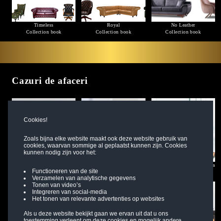
Timeless
Royal
No Leather
Collection book
Collection book
Collection book
Cazuri de afaceri
Cookies!
Zoals bijna elke website maakt ook deze website gebruik van
cookies, waarvan sommige al geplaatst kunnen zijn. Cookies
kunnen nodig zijn voor het:
Designer de birou Mandy
Designer de proiect Nicolas
Proprietarul sucursalei Sonja
Functioneren van de site
Citeste mai mult
Citeste mai mult
Citeste mai mult
Verzamelen van analytische gegevens
Tonen van video’s
Integreren van social-media
Het tonen van relevante advertenties op websites
Als u deze website bekijkt gaan we ervan uit dat u ons
toestemming verleent om deze cookies en mogelijk andere