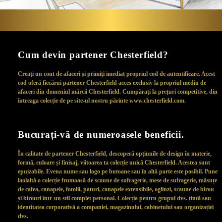
Cum devin partener Chesterfield?
Creați un cont de afaceri și primiți imediat propriul cod de autentificare. Acest
cod oferă fiecărui partener Chesterfield acces exclusiv la propriul mediu de
afaceri din domeniul mărcii Chesterfield. Cumpărați la prețuri competitive, din
întreaga colecție de pe site-ul nostru părinte www.chesterfield.com.
Bucurați-vă de numeroasele beneficii.
În calitate de partener Chesterfield, descoperă opțiunile de design în materie,
formă, culoare și finisaj, viitoarea ta colecție unică Chesterfield. Acestea sunt
epuizabile. Evena nume sau logo pe butoane sau în altă parte este posibil. Pune
laolaltă o colecție frumoasă de scaune de sufragerie, mese de sufragerie, măsuțe
de cafea, canapele, fotolii, paturi, canapele extensibile, oglinzi, scaune de birou
și birouri într-un stil complet personal. Colecția pentru grupul dvs. țintă sau
identitatea corporativă a companiei, magazinului, cabinetului sau organizației
dvs.