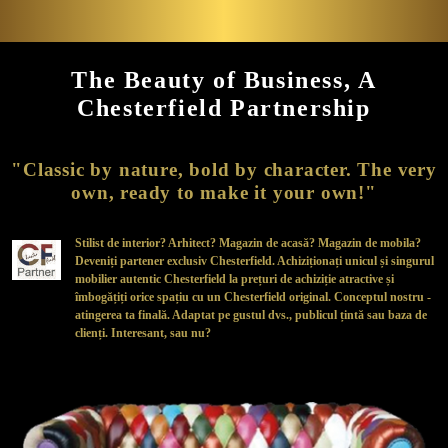
The Beauty of Business, A
Chesterfield Partnership
"Classic by nature, bold by character. The very
own, ready to make it your own!"
Stilist de interior? Arhitect? Magazin de acasă? Magazin de mobila?
Deveniți partener exclusiv Chesterfield. Achiziționați unicul și singurul
mobilier autentic Chesterfield la prețuri de achiziție atractive și
îmbogățiți orice spațiu cu un Chesterfield original. Conceptul nostru -
atingerea ta finală. Adaptat pe gustul dvs., publicul țintă sau baza de
clienți. Interesant, sau nu?